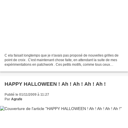
C ela faisait longtemps que je n'avais pas proposé de nouvelles grilles de
point de croix . C'est maintenant chose faite, en attendant la suite de mes
expérimentations en patchwork . Ces petits motifs, comme tous ceux
proposés dans mon album "Point de...
HAPPY HALLOWEEN ! Ah ! Ah ! Ah ! Ah !
Publié le 01/11/2009 à 11:27
Par
Agrafe