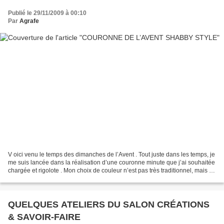
Publié le 29/11/2009 à 00:10
Par
Agrafe
V oici venu le temps des dimanches de l’Avent . Tout juste dans les temps, je
me suis lancée dans la réalisation d’une couronne minute que j’ai souhaitée
chargée et rigolote . Mon choix de couleur n’est pas très traditionnel, mais il
a été dicté par ce...
QUELQUES ATELIERS DU SALON CRÉATIONS
& SAVOIR-FAIRE