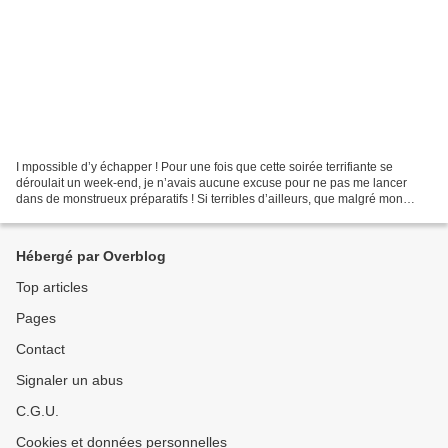
I mpossible d’y échapper ! Pour une fois que cette soirée terrifiante se
déroulait un week-end, je n’avais aucune excuse pour ne pas me lancer
dans de monstrueux préparatifs ! Si terribles d’ailleurs, que malgré mon
désir de commencer la fête tôt pour...
Hébergé par Overblog
Top articles
Pages
Contact
Signaler un abus
C.G.U.
Cookies et données personnelles