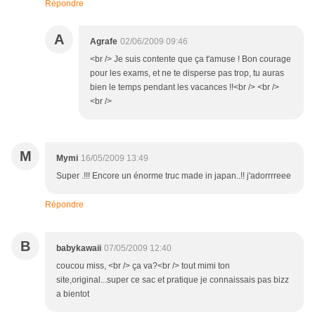
Répondre
A
Agrafe
02/06/2009 09:46
<br /> Je suis contente que ça t'amuse ! Bon courage
pour les exams, et ne te disperse pas trop, tu auras
bien le temps pendant les vacances !!<br /> <br />
<br />
M
Mymi
16/05/2009 13:49
Super .!!! Encore un énorme truc made in japan..!! j'adorrrreee
Répondre
B
babykawaii
07/05/2009 12:40
coucou miss, <br /> ça va?<br /> tout mimi ton
site,original...super ce sac et pratique je connaissais pas bizz
a bientot