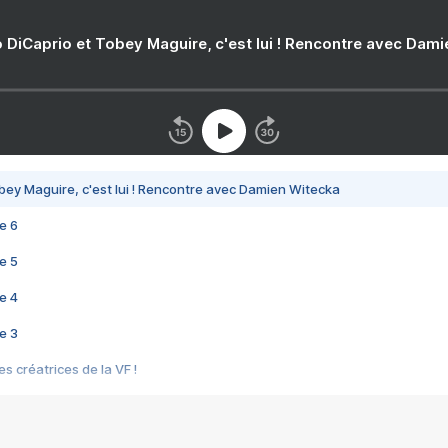
 DiCaprio et Tobey Maguire, c'est lui ! Rencontre avec Dam
bey Maguire, c'est lui ! Rencontre avec Damien Witecka
e 6
e 5
e 4
e 3
s créatrices de la VF !
e 2
e 1